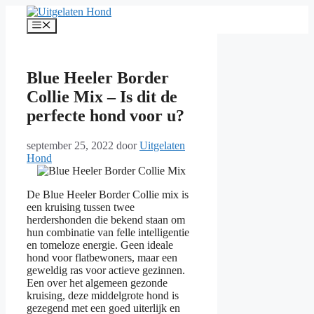
Ga
naar
Menu
de
inhoud
Blue Heeler Border
Collie Mix – Is dit de
perfecte hond voor u?
september 25, 2022
door
Uitgelaten
Hond
De Blue Heeler Border Collie mix is
een kruising tussen twee
herdershonden die bekend staan om
hun combinatie van felle intelligentie
en tomeloze energie. Geen ideale
hond voor flatbewoners, maar een
geweldig ras voor actieve gezinnen.
Een over het algemeen gezonde
kruising, deze middelgrote hond is
gezegend met een goed uiterlijk en