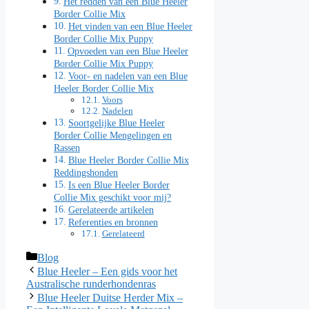
Het redden van een Blue Heeler
Border Collie Mix
Het vinden van een Blue Heeler
Border Collie Mix Puppy
Opvoeden van een Blue Heeler
Border Collie Mix Puppy
Voor- en nadelen van een Blue
Heeler Border Collie Mix
Voors
Nadelen
Soortgelijke Blue Heeler
Border Collie Mengelingen en
Rassen
Blue Heeler Border Collie Mix
Reddingshonden
Is een Blue Heeler Border
Collie Mix geschikt voor mij?
Gerelateerde artikelen
Referenties en bronnen
Gerelateerd
Categorieën
Blog
Blue Heeler – Een gids voor het
Australische runderhondenras
Blue Heeler Duitse Herder Mix –