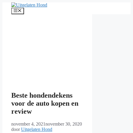
Ga
naar
Menu
de
inhoud
Beste hondendekens
voor de auto kopen en
review
november 4, 2021
november 30, 2020
door
Uitgelaten Hond