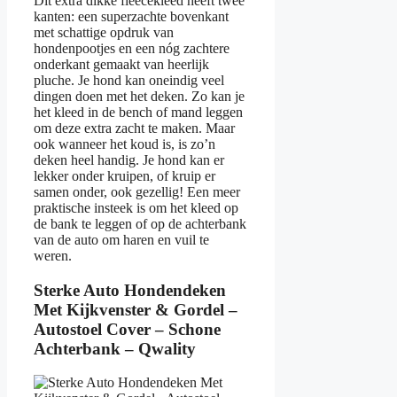
Dit extra dikke fleecekleed heeft twee
kanten: een superzachte bovenkant
met schattige opdruk van
hondenpootjes en een nóg zachtere
onderkant gemaakt van heerlijk
pluche. Je hond kan oneindig veel
dingen doen met het deken. Zo kan je
het kleed in de bench of mand leggen
om deze extra zacht te maken. Maar
ook wanneer het koud is, is zo’n
deken heel handig. Je hond kan er
lekker onder kruipen, of kruip er
samen onder, ook gezellig! Een meer
praktische insteek is om het kleed op
de bank te leggen of op de achterbank
van de auto om haren en vuil te
weren.
Sterke Auto Hondendeken
Met Kijkvenster & Gordel –
Autostoel Cover – Schone
Achterbank – Qwality