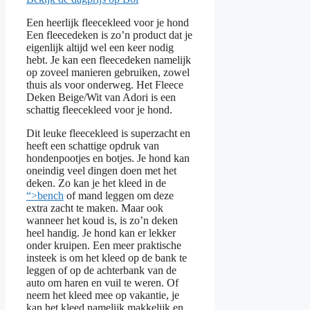
Een heerlijk fleecekleed voor je hond
Een fleecedeken is zo’n product dat je
eigenlijk altijd wel een keer nodig
hebt. Je kan een fleecedeken namelijk
op zoveel manieren gebruiken, zowel
thuis als voor onderweg. Het Fleece
Deken Beige/Wit van Adori is een
schattig fleecekleed voor je hond.
Dit leuke fleecekleed is superzacht en
heeft een schattige opdruk van
hondenpootjes en botjes. Je hond kan
oneindig veel dingen doen met het
deken. Zo kan je het kleed in de
“>bench
of mand leggen om deze
extra zacht te maken. Maar ook
wanneer het koud is, is zo’n deken
heel handig. Je hond kan er lekker
onder kruipen. Een meer praktische
insteek is om het kleed op de bank te
leggen of op de achterbank van de
auto om haren en vuil te weren. Of
neem het kleed mee op vakantie, je
kan het kleed namelijk makkelijk en