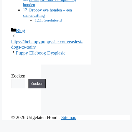
honden
Droopy eye honden – een
samenvatting
Gerelateerd
Categorieën
Blog
https://thehappypuppysite.com/easiest-
dogs-to-train/
Puppy Elleboog Dysplasie
Zoeken
Zoeken
© 2026 Uitgelaten Hond -
Sitemap