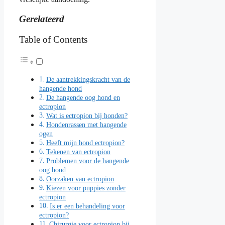
Gerelateerd
Table of Contents
De aantrekkingskracht van de
hangende hond
De hangende oog hond en
ectropion
Wat is ectropion bij honden?
Hondenrassen met hangende
ogen
Heeft mijn hond ectropion?
Tekenen van ectropion
Problemen voor de hangende
oog hond
Oorzaken van ectropion
Kiezen voor puppies zonder
ectropion
Is er een behandeling voor
ectropion?
Chirurgie voor ectropion bij