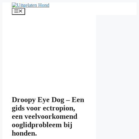
Ga
naar
Menu
de
inhoud
Droopy Eye Dog – Een
gids voor ectropion,
een veelvoorkomend
ooglidprobleem bij
honden.