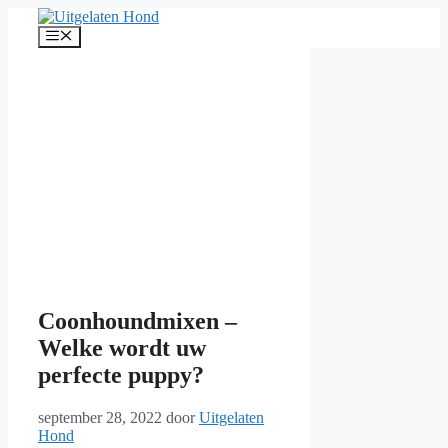
Ga
naar
Menu
de
inhoud
Coonhoundmixen –
Welke wordt uw
perfecte puppy?
september 28, 2022
door
Uitgelaten
Hond