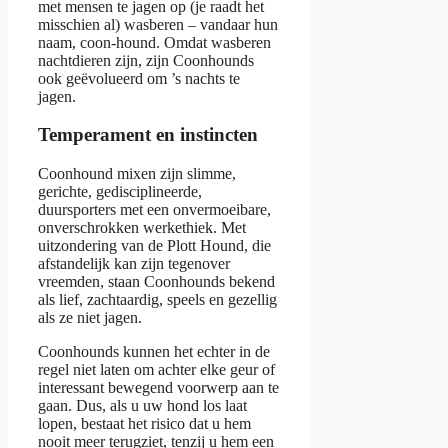
met mensen te jagen op (je raadt het
misschien al) wasberen – vandaar hun
naam, coon-hound. Omdat wasberen
nachtdieren zijn, zijn Coonhounds
ook geëvolueerd om ’s nachts te
jagen.
Temperament en instincten
Coonhound mixen zijn slimme,
gerichte, gedisciplineerde,
duursporters met een onvermoeibare,
onverschrokken werkethiek. Met
uitzondering van de Plott Hound, die
afstandelijk kan zijn tegenover
vreemden, staan Coonhounds bekend
als lief, zachtaardig, speels en gezellig
als ze niet jagen.
Coonhounds kunnen het echter in de
regel niet laten om achter elke geur of
interessant bewegend voorwerp aan te
gaan. Dus, als u uw hond los laat
lopen, bestaat het risico dat u hem
nooit meer terugziet, tenzij u hem een