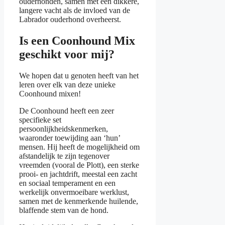
ouderhonden, samen met een dikkere,
langere vacht als de invloed van de
Labrador ouderhond overheerst.
Is een Coonhound Mix
geschikt voor mij?
We hopen dat u genoten heeft van het
leren over elk van deze unieke
Coonhound mixen!
De Coonhound heeft een zeer
specifieke set
persoonlijkheidskenmerken,
waaronder toewijding aan ‘hun’
mensen. Hij heeft de mogelijkheid om
afstandelijk te zijn tegenover
vreemden (vooral de Plott), een sterke
prooi- en jachtdrift, meestal een zacht
en sociaal temperament en een
werkelijk onvermoeibare werklust,
samen met de kenmerkende huilende,
blaffende stem van de hond.