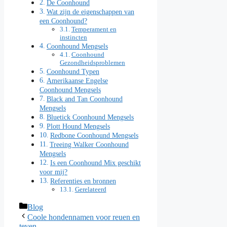
De Coonhound
Wat zijn de eigenschappen van
een Coonhound?
Temperament en
instincten
Coonhound Mengsels
Coonhound
Gezondheidsproblemen
Coonhound Typen
Amerikaanse Engelse
Coonhound Mengsels
Black and Tan Coonhound
Mengsels
Bluetick Coonhound Mengsels
Plott Hound Mengsels
Redbone Coonhound Mengsels
Treeing Walker Coonhound
Mengsels
Is een Coonhound Mix geschikt
voor mij?
Referenties en bronnen
Gerelateerd
Categorieën
Blog
Coole hondennamen voor reuen en
teven