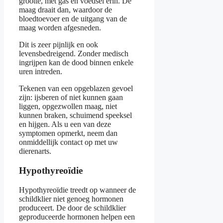
grootte, met gas en voedsel erin. De
maag draait dan, waardoor de
bloedtoevoer en de uitgang van de
maag worden afgesneden.
Dit is zeer pijnlijk en ook
levensbedreigend. Zonder medisch
ingrijpen kan de dood binnen enkele
uren intreden.
Tekenen van een opgeblazen gevoel
zijn: ijsberen of niet kunnen gaan
liggen, opgezwollen maag, niet
kunnen braken, schuimend speeksel
en hijgen. Als u een van deze
symptomen opmerkt, neem dan
onmiddellijk contact op met uw
dierenarts.
Hypothyreoïdie
Hypothyreoïdie treedt op wanneer de
schildklier niet genoeg hormonen
produceert. De door de schildklier
geproduceerde hormonen helpen een