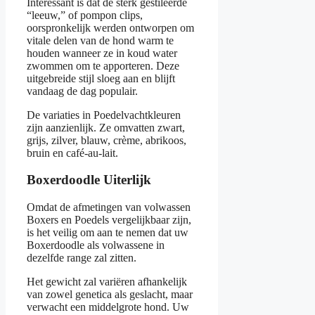
Interessant is dat de sterk gestileerde
“leeuw,” of pompon clips,
oorspronkelijk werden ontworpen om
vitale delen van de hond warm te
houden wanneer ze in koud water
zwommen om te apporteren. Deze
uitgebreide stijl sloeg aan en blijft
vandaag de dag populair.
De variaties in Poedelvachtkleuren
zijn aanzienlijk. Ze omvatten zwart,
grijs, zilver, blauw, crème, abrikoos,
bruin en café-au-lait.
Boxerdoodle Uiterlijk
Omdat de afmetingen van volwassen
Boxers en Poedels vergelijkbaar zijn,
is het veilig om aan te nemen dat uw
Boxerdoodle als volwassene in
dezelfde range zal zitten.
Het gewicht zal variëren afhankelijk
van zowel genetica als geslacht, maar
verwacht een middelgrote hond. Uw