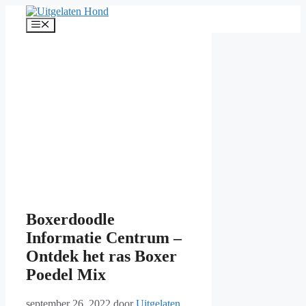
Ga
naar
Menu
de
inhoud
Boxerdoodle
Informatie Centrum –
Ontdek het ras Boxer
Poedel Mix
september 26, 2022
door
Uitgelaten