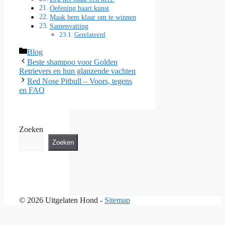
Oefening baart kunst
Maak hem klaar om te winnen
Samenvatting
Gerelateerd
Categorieën
Blog
Beste shampoo voor Golden
Retrievers en hun glanzende vachten
Red Nose Pitbull – Voors, tegens
en FAQ
Zoeken
Zoeken
© 2026 Uitgelaten Hond -
Sitemap