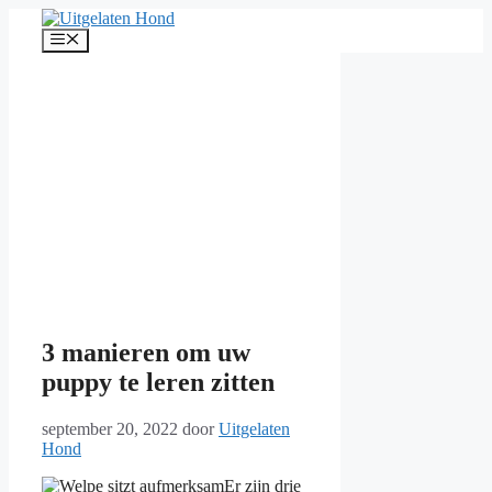
Ga
naar
Menu
de
inhoud
3 manieren om uw
puppy te leren zitten
september 20, 2022
door
Uitgelaten
Hond
Er zijn drie