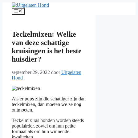
Ga
naar
Menu
de
inhoud
Teckelmixen: Welke
van deze schattige
kruisingen is het beste
huisdier?
september 29, 2022
door
Uitgelaten
Hond
Als er pups zijn die schattiger zijn dan
teckelmixen, dan moeten we ze nog
ontmoeten.
Teckelmix-ras honden worden steeds
populairder, zowel om hun petite
formaat als om hun winnende
kwaliteiten.