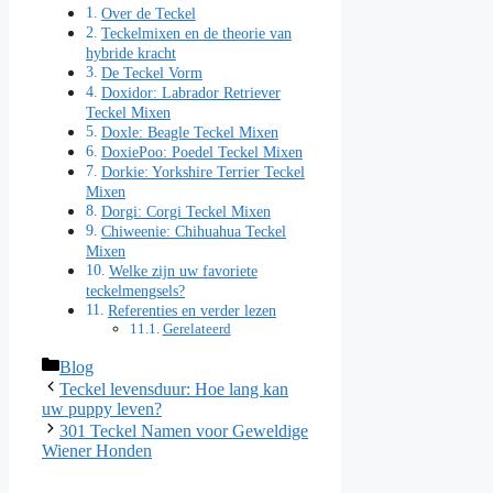
Over de Teckel
Teckelmixen en de theorie van
hybride kracht
De Teckel Vorm
Doxidor: Labrador Retriever
Teckel Mixen
Doxle: Beagle Teckel Mixen
DoxiePoo: Poedel Teckel Mixen
Dorkie: Yorkshire Terrier Teckel
Mixen
Dorgi: Corgi Teckel Mixen
Chiweenie: Chihuahua Teckel
Mixen
Welke zijn uw favoriete
teckelmengsels?
Referenties en verder lezen
Gerelateerd
Categorieën
Blog
Teckel levensduur: Hoe lang kan
uw puppy leven?
301 Teckel Namen voor Geweldige
Wiener Honden