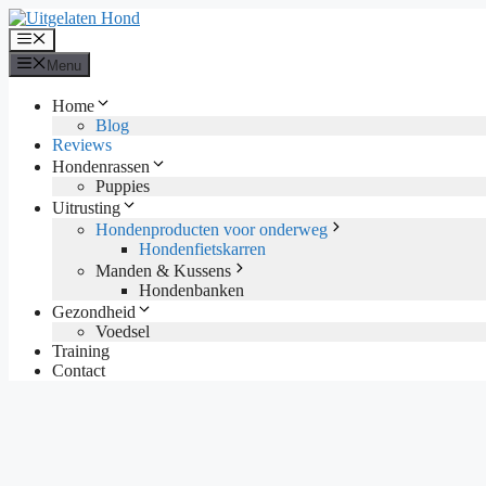
Ga
naar
Menu
de
Menu
inhoud
Home
Blog
Reviews
Hondenrassen
Puppies
Uitrusting
Hondenproducten voor onderweg
Hondenfietskarren
Manden & Kussens
Hondenbanken
Gezondheid
Voedsel
Training
Contact