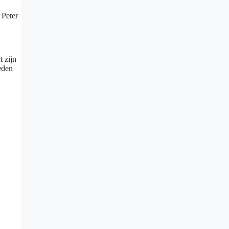
 Peter
 zijn
eden