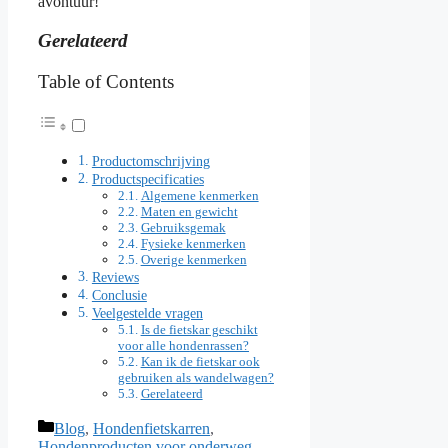
avontuur!
Gerelateerd
Table of Contents
Productomschrijving
Productspecificaties
Algemene kenmerken
Maten en gewicht
Gebruiksgemak
Fysieke kenmerken
Overige kenmerken
Reviews
Conclusie
Veelgestelde vragen
Is de fietskar geschikt
voor alle hondenrassen?
Kan ik de fietskar ook
gebruiken als wandelwagen?
Gerelateerd
Categorieën
Blog
,
Hondenfietskarren
,
Hondenproducten voor onderweg
,