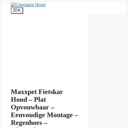
Ga
naar
Menu
de
inhoud
Maxxpet Fietskar
Hond – Plat
Opvouwbaar –
Eenvoudige Montage –
Regenhoes –