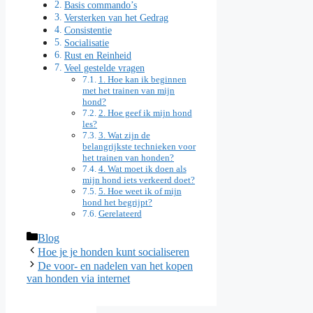
Basis commando’s
Versterken van het Gedrag
Consistentie
Socialisatie
Rust en Reinheid
Veel gestelde vragen
1. Hoe kan ik beginnen
met het trainen van mijn
hond?
2. Hoe geef ik mijn hond
les?
3. Wat zijn de
belangrijkste technieken voor
het trainen van honden?
4. Wat moet ik doen als
mijn hond iets verkeerd doet?
5. Hoe weet ik of mijn
hond het begrijpt?
Gerelateerd
Categorieën
Blog
Hoe je je honden kunt socialiseren
De voor- en nadelen van het kopen
van honden via internet