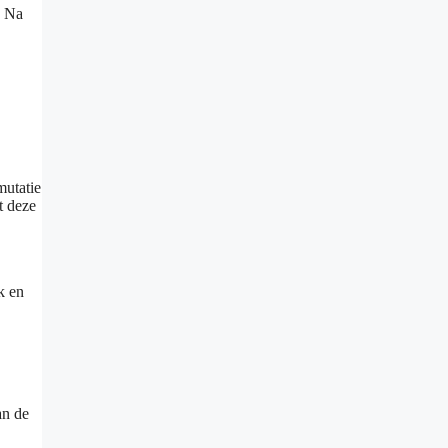
. Na
mutatie
t deze
k en
an de