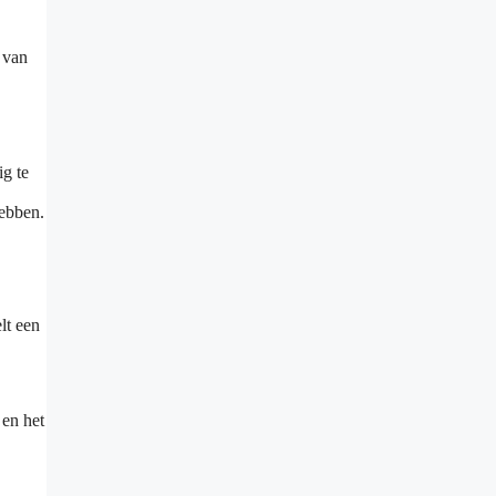
 van
g te
hebben.
lt een
 en het