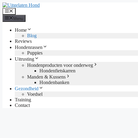
Ga
naar
Menu
de
Menu
inhoud
Home
Blog
Reviews
Hondenrassen
Puppies
Uitrusting
Hondenproducten voor onderweg
Hondenfietskarren
Manden & Kussens
Hondenbanken
Gezondheid
Voedsel
Training
Contact