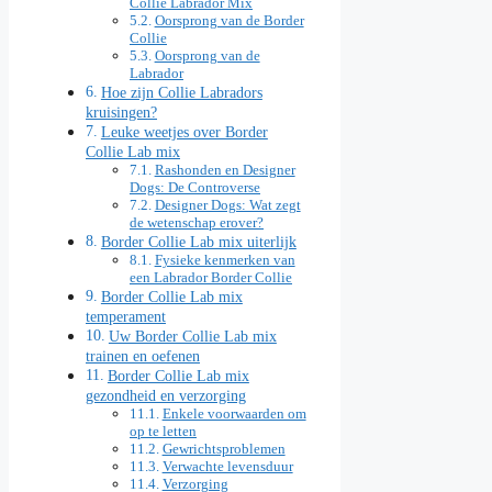
Collie Labrador Mix
Oorsprong van de Border
Collie
Oorsprong van de
Labrador
Hoe zijn Collie Labradors
kruisingen?
Leuke weetjes over Border
Collie Lab mix
Rashonden en Designer
Dogs: De Controverse
Designer Dogs: Wat zegt
de wetenschap erover?
Border Collie Lab mix uiterlijk
Fysieke kenmerken van
een Labrador Border Collie
Border Collie Lab mix
temperament
Uw Border Collie Lab mix
trainen en oefenen
Border Collie Lab mix
gezondheid en verzorging
Enkele voorwaarden om
op te letten
Gewrichtsproblemen
Verwachte levensduur
Verzorging