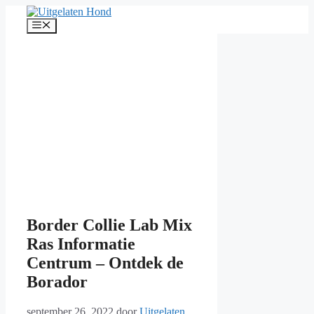
Ga
naar
Menu
de
inhoud
Border Collie Lab Mix
Ras Informatie
Centrum – Ontdek de
Borador
september 26, 2022
door
Uitgelaten